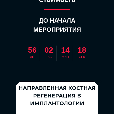
3. Практика:
Проведение горизонтальной
ДО НАЧАЛА
костной пластики GBR -
"Sausage technique"
МЕРОПРИЯТИЯ
15:00-19:00
ОСТАЛОСЬ:
56
02
14
17
ПРАКТИКА. ВТОРАЯ ГРУППА
ДН
ЧАС
МИН
СЕК
Мастер класс:
вертикальная аугментация
PTFE-мембраной
Практика:
НАПРАВЛЕННАЯ КОСТНАЯ
Забор костного блока
РЕГЕНЕРАЦИЯ В
пьезохирургическим
ИМПЛАНТОЛОГИИ
аппаратом, трепаном,