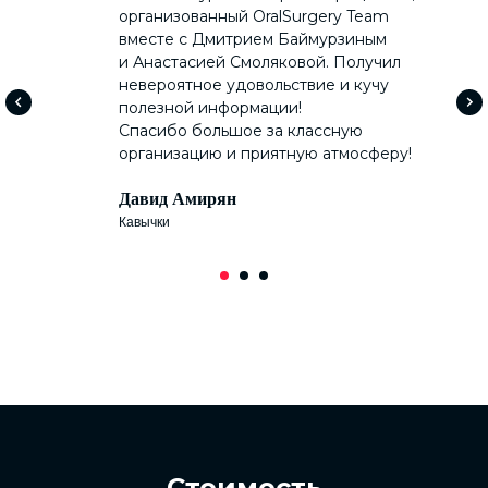
организованный OralSurgery Team
вместе с Дмитрием Баймурзиным
Видео-мастер класс:
и Анастасией Смоляковой. Получил
вертикальная аугментация
невероятное удовольствие и кучу
полезной информации!
PTFE-мембраной
Спасибо большое за классную
Практика:
организацию и приятную атмосферу!
Забор костного блока
Давид Амирян
пьезохирургическим
Кавычки
аппаратом, трепаном,
диском
Расщепление блока на
ламины
Горизонтальная и
вертикальная аугментация
гребня ламинами "по Кури"
Ушивание
послеоперационной зоны
Стоимость