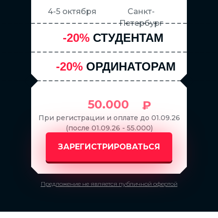
диском
4-5 октября
Санкт-
Расщепление блока на
Петербург
ламины
-20%
СТУДЕНТАМ
Горизонтальная и
вертикальная аугментация
-20%
ОРДИНАТОРАМ
гребня ламинами "по Кури"
Ушивание
послеоперационной зоны
50.000
₽
3. Практика:
При регистрации и оплате до 01.09.26
Проведение горизонтальной
(после 01.09.26 - 55.000)
костной пластики GBR -
ЗАРЕГИСТРИРОВАТЬСЯ
"Sausage technique"
Предложение не является публичной офертой